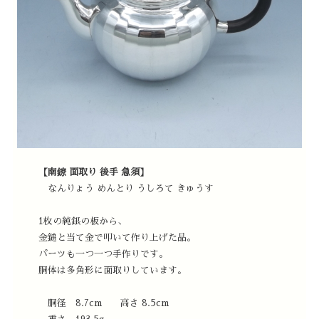
【南鐐 面取り 後手 急須】
なんりょう めんとり うしろて きゅうす
1枚の純銀の板から、
金鎚と当て金で叩いて作り上げた品。
パーツも一つ一つ手作りです。
胴体は多角形に面取りしています。
胴径 8.7cm 高さ 8.5cm