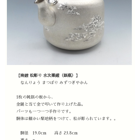
【南鐐 松彫り 水次薬鑵（銀瓶）】
なんりょう まつぼり みずつぎやかん
1枚の純銀の板から、
金鎚と当て金で叩いて作り上げた品。
パーツも一つ一つ手作りです。
胴体は細かい梨地柄をつけて、松が彫られています。。
胴径 19.0cm 高さ 23.8cm