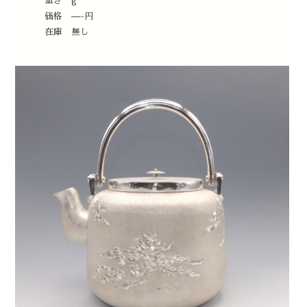
重さ g
価格 —-円
在庫 無し