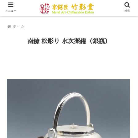
京都にて200年以上金属工芸を営んできています
メニュー
検索
ホーム
南鐐 松彫り 水次薬鑵（銀瓶）