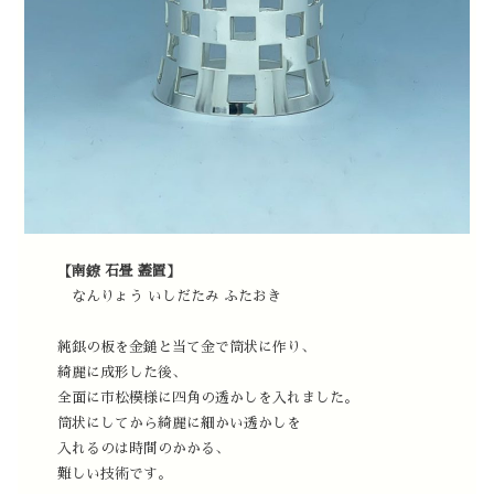
【南鐐 石畳 蓋置】
なんりょう いしだたみ ふたおき
純銀の板を金鎚と当て金で筒状に作り、
綺麗に成形した後、
全面に市松模様に四角の透かしを入れました。
筒状にしてから綺麗に細かい透かしを
入れるのは時間のかかる、
難しい技術です。