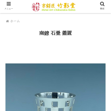
京都にて200年以上金属工芸を営んできています
メニュー
検索
ホーム
南鐐 石畳 蓋置